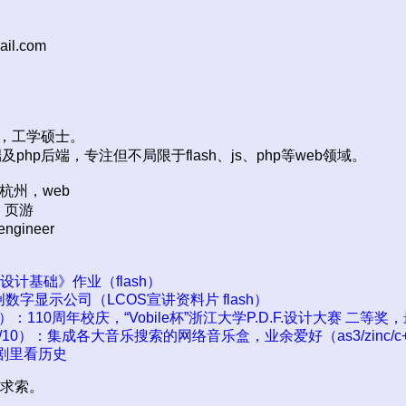
il.com
大学，工学硕士。
端及php后端，专注但不局限于flash、js、php等web领域。
eVM杭州，web
州，页游
ngineer
广告设计基础》作业（flash）
科创数字显示公司（LCOS宣讲资料片 flash）
/12）：110周年校庆，“Vobile杯”浙江大学P.D.F.设计大赛 二等奖
--2010/10）：集成各大音乐搜索的网络音乐盒，业余爱好（as3/zinc/c
历史剧里看历史
求索。