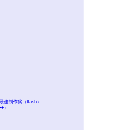
，最佳制作奖（flash）
++）