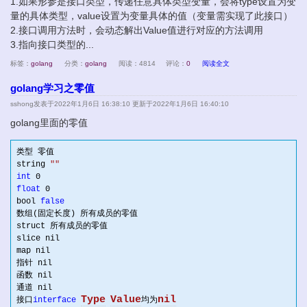
1.如果形参是接口类型，传递任意具体类型变量，会将type设置为变
量的具体类型，value设置为变量具体的值（变量需实现了此接口）
2.接口调用方法时，会动态解出Value值进行对应的方法调用
3.指向接口类型的...
标签：
golang
分类：
golang
阅读：4814
评论：
0
阅读全文
golang学习之零值
sshong
发表于2022年1月6日 16:38:10 更新于2022年1月6日 16:40:10
golang里面的零值
类型 零值

string 
""
int
0
float
0
bool 
false
数组(固定长度) 所有成员的零值

struct 所有成员的零值

slice nil

map nil

指针 nil

函数 nil

通道 nil

Type
Value
nil
接口
interface
均为