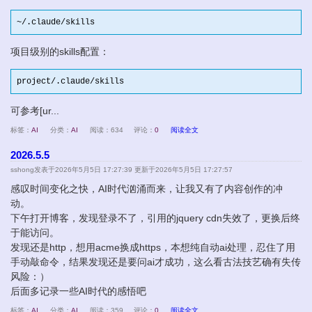
~
/.claude/skills
项目级别的skills配置：
project/.claude/skills
可参考[ur...
标签：
AI
分类：
AI
阅读：634
评论：
0
阅读全文
2026.5.5
sshong
发表于2026年5月5日 17:27:39 更新于2026年5月5日 17:27:57
感叹时间变化之快，AI时代汹涌而来，让我又有了内容创作的冲
动。
下午打开博客，发现登录不了，引用的jquery cdn失效了，更换后终
于能访问。
发现还是http，想用acme换成https，本想纯自动ai处理，忍住了用
手动敲命令，结果发现还是要问ai才成功，这么看古法技艺确有失传
风险：）
后面多记录一些AI时代的感悟吧
标签：
AI
分类：
AI
阅读：359
评论：
0
阅读全文