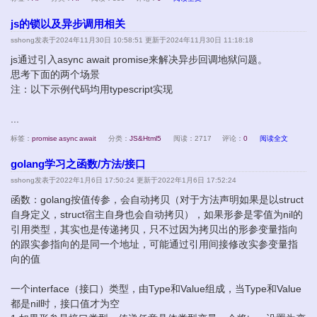
js的锁以及异步调用相关
sshong
发表于2024年11月30日 10:58:51 更新于2024年11月30日 11:18:18
js通过引入async await promise来解决异步回调地狱问题。
思考下面的两个场景
注：以下示例代码均用typescript实现
...
标签：
promise
async
await
分类：
JS&Html5
阅读：2717
评论：
0
阅读全文
golang学习之函数/方法/接口
sshong
发表于2022年1月6日 17:50:24 更新于2022年1月6日 17:52:24
函数：golang按值传参，会自动拷贝（对于方法声明如果是以struct
自身定义，struct宿主自身也会自动拷贝），如果形参是零值为nil的
引用类型，其实也是传递拷贝，只不过因为拷贝出的形参变量指向
的跟实参指向的是同一个地址，可能通过引用间接修改实参变量指
向的值
一个interface（接口）类型，由Type和Value组成，当Type和Value
都是nil时，接口值才为空