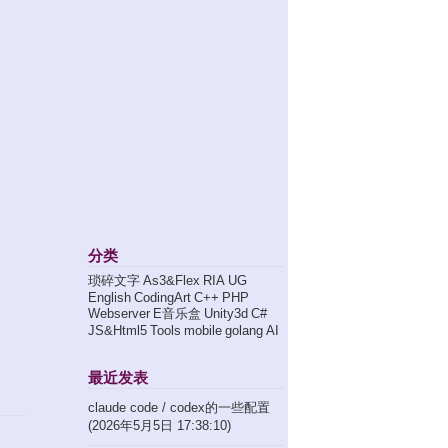
分类
琐碎文字
As3&Flex
RIA
UG
English
CodingArt
C++
PHP
Webserver
E音乐盒
Unity3d
C#
JS&Html5
Tools
mobile
golang
AI
最近发表
claude code / codex的一些配置
(2026年5月5日 17:38:10)