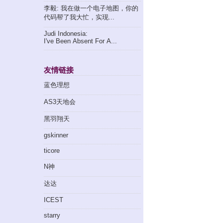
李毅: 我在做一个电子地图，你的
代码帮了我大忙，实现...
Judi Indonesia:
I've Been Absent For A...
友情链接
蓝色理想
AS3天地会
黑羽翔天
gskinner
ticore
N神
达达
ICEST
starry