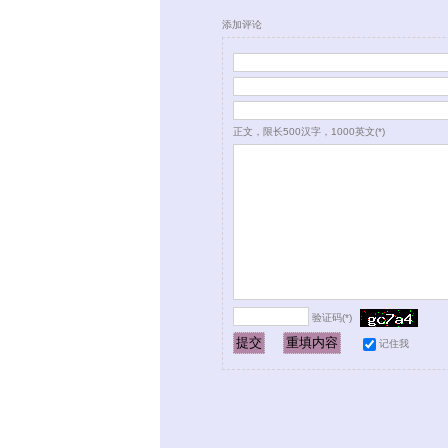
添加评论
正文，限长500汉字，1000英文(*)
验证码(*)
记住我