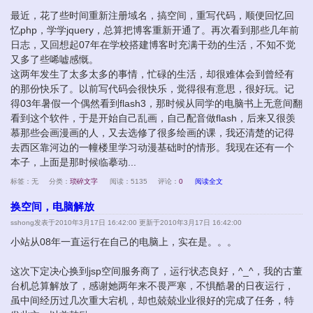
最近，花了些时间重新注册域名，搞空间，重写代码，顺便回忆回
忆php，学学jquery，总算把博客重新开通了。再次看到那些几年前
日志，又回想起07年在学校搭建博客时充满干劲的生活，不知不觉
又多了些唏嘘感慨。
这两年发生了太多太多的事情，忙碌的生活，却很难体会到曾经有
的那份快乐了。以前写代码会很快乐，觉得很有意思，很好玩。记
得03年暑假一个偶然看到flash3，那时候从同学的电脑书上无意间翻
看到这个软件，于是开始自己乱画，自己配音做flash，后来又很羡
慕那些会画漫画的人，又去选修了很多绘画的课，我还清楚的记得
去西区靠河边的一幢楼里学习动漫基础时的情形。我现在还有一个
本子，上面是那时候临摹动...
标签：无
分类：
琐碎文字
阅读：5135
评论：
0
阅读全文
换空间，电脑解放
sshong
发表于2010年3月17日 16:42:00 更新于2010年3月17日 16:42:00
小站从08年一直运行在自己的电脑上，实在是。。。
这次下定决心换到jsp空间服务商了，运行状态良好，^_^，我的古董
台机总算解放了，感谢她两年来不畏严寒，不惧酷暑的日夜运行，
虽中间经历过几次重大宕机，却也兢兢业业很好的完成了任务，特