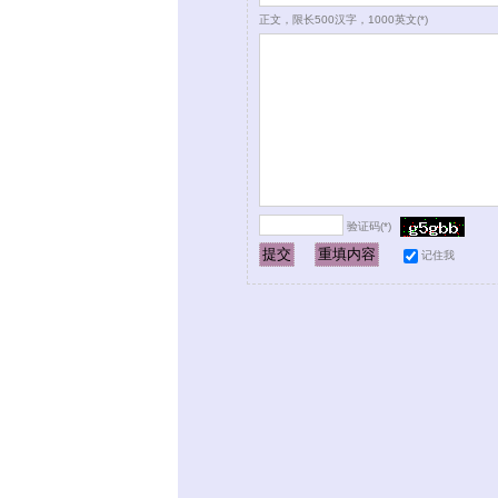
正文，限长500汉字，1000英文(*)
验证码(*)
记住我