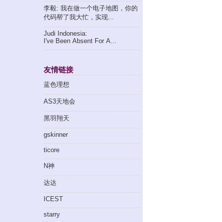
李毅: 我在做一个电子地图，你的
代码帮了我大忙，实现...
Judi Indonesia:
I've Been Absent For A...
友情链接
蓝色理想
AS3天地会
黑羽翔天
gskinner
ticore
N神
达达
ICEST
starry