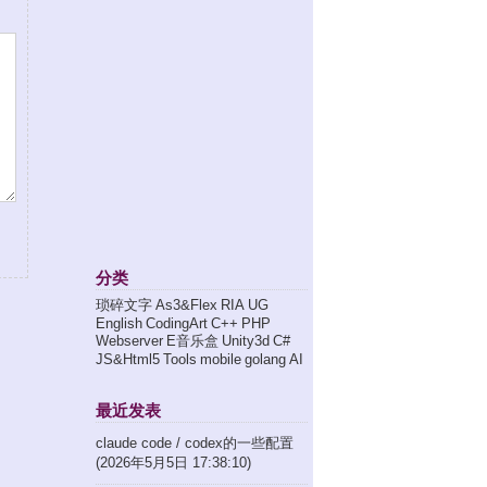
分类
琐碎文字
As3&Flex
RIA
UG
English
CodingArt
C++
PHP
Webserver
E音乐盒
Unity3d
C#
JS&Html5
Tools
mobile
golang
AI
最近发表
claude code / codex的一些配置
(2026年5月5日 17:38:10)