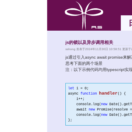
js的锁以及异步调用相关
sshong
发表于2024年11月30日 10:58:51 更新于2
js通过引入async await promi
思考下面的两个场景
注：以下示例代码均用typescript实
let
 i = 
0
;

handler
async 
function
()
 {
    i++;

    console.log(
new
 Date().getT
    await 
new
 Promise(resolve =
    console.log(
new
 Date().getT