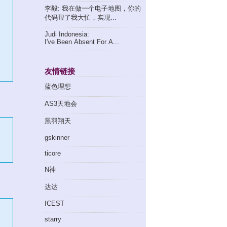
李毅: 我在做一个电子地图，你的
代码帮了我大忙，实现...
Judi Indonesia:
I've Been Absent For A...
友情链接
蓝色理想
AS3天地会
黑羽翔天
gskinner
ticore
N神
达达
ICEST
starry