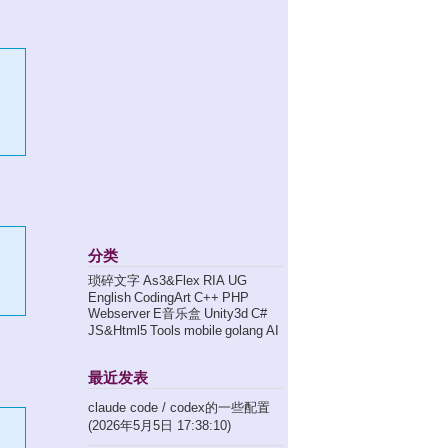
分类
琐碎文字
As3&Flex
RIA
UG
English
CodingArt
C++
PHP
Webserver
E音乐盒
Unity3d
C#
JS&Html5
Tools
mobile
golang
AI
最近发表
claude code / codex的一些配置
(2026年5月5日 17:38:10)