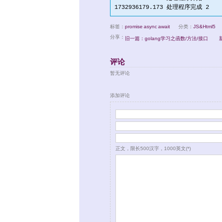
标签：
promise
async
await
分类：
JS&Html5
分享：
旧一篇：golang学习之函数/方法/接口
评论
暂无评论
添加评论
正文，限长500汉字，1000英文(*)