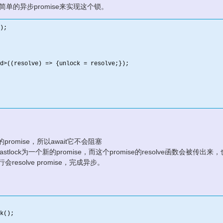
单的异步promise来实现这个锁。
);
d>((resolve) => {unlock = resolve;
});

ve的promise，所以await它不会阻塞
tlock为一个新的promise，而这个promise的resolve函数会被传出来
会resolve promise，完成异步。
k();
