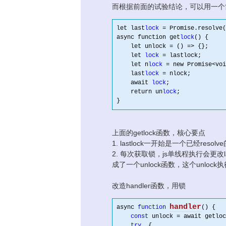
而根据前面的试验结论，可以用一个简
let last
lock
 = Promise.resolve(
async function get
lock
() {

    let unlock = () => {};
    let 
lock
 = lastlock;
    let n
lock
 = new Promise<voi
    last
lock
 = nlock;
    await 
lock
;
    return un
lock
;
上面的getlock函数，核心要点
1. lastlock一开始是一个已经resol
2. 每次获取锁，js单线程执行会更改las
成了一个unlock函数，这个unlock执行
改造handler函数，用锁
handler
async 
function
()
 {
const
 unlock = await getloc
try
  {
