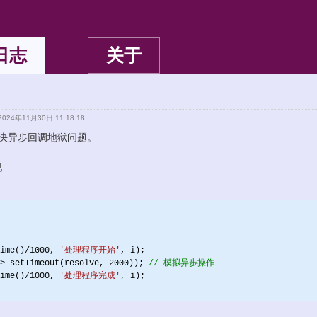
日志
关于
024年11月30日 11:18:18
se来解决异步回调地狱问题。
现
ime()/
1000
, 
'处理程序开始'
, i);

> setTimeout(resolve, 
2000
)); 
// 模拟异步操作
ime()/
1000
, 
'处理程序完成'
, i);
