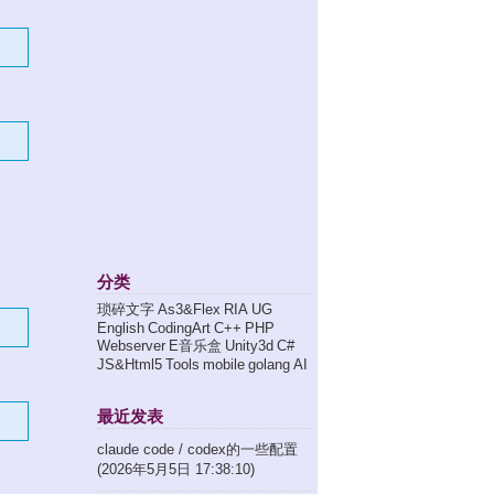
分类
琐碎文字
As3&Flex
RIA
UG
English
CodingArt
C++
PHP
Webserver
E音乐盒
Unity3d
C#
JS&Html5
Tools
mobile
golang
AI
最近发表
claude code / codex的一些配置
(2026年5月5日 17:38:10)