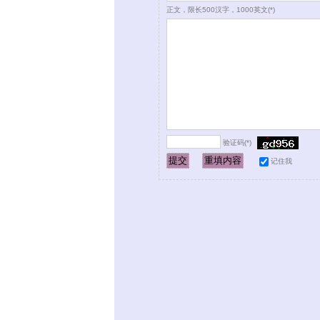
正文，限长500汉字，1000英文(*)
验证码(*)
记住我