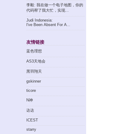
李毅: 我在做一个电子地图，你的
代码帮了我大忙，实现...
Judi Indonesia:
I've Been Absent For A...
友情链接
蓝色理想
AS3天地会
黑羽翔天
gskinner
ticore
N神
达达
ICEST
starry