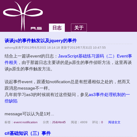
日志
关于
谈谈js的事件触发以及jquery的事件
sshong
发表于2013年6月20日 16:14:18 更新于2013年7月31日 10:47:55
结合上一篇讲event的日志：
JavaScript基础练习源码（二）Event事
件相关
，由于那篇日志主要讲的是js原生的事件侦听方法，这里再谈
谈js原生的事件触发方法。
说起事件event，跟通知notification总是有想通相似之处的，然而又
跟消息message不一样。
几年前学习as3的时候就有过这些疑问，参见
as3事件处理机制的一
些缺陷
message可以认为是1对...
标签：
event
notification
分类：
JS&Html5
阅读：4809
评论：
0
阅读全文
c#基础知识（三）事件