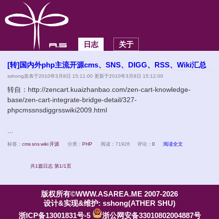
日志
关于
[转]国内外php主流开源cms、SNS、DIGG、RSS、Wiki汇总
sshong
发表于2010年3月8日 15:11:00 更新于2010年3月8日 15:12:00
转自：http://zencart.kuaizhanbao.com/zen-cart-knowledge-
base/zen-cart-integrate-bridge-detail/327-
phpcmssnsdiggrsswiki2009.html
...
标签：
cms
sns
wiki
开源
分类：
PHP
阅读：71926
评论：
0
阅读全文
共1篇日志 第1/1页
版权所有©WWW.ASAREA.ME 2007-2026
设计&实现&维护: sshong(ATHER SHU)
浙ICP备13001831号-5
浙公网安备33010802004887号